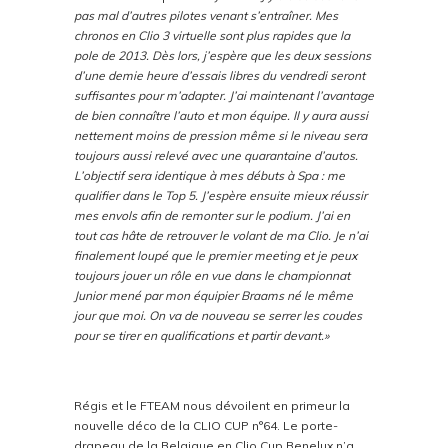
pas mal d’autres pilotes venant s’entraîner. Mes
chronos en Clio 3 virtuelle sont plus rapides que la
pole de 2013. Dès lors, j’espère que les deux sessions
d’une demie heure d’essais libres du vendredi seront
suffisantes pour m’adapter. J’ai maintenant l’avantage
de bien connaître l’auto et mon équipe. Il y aura aussi
nettement moins de pression même si le niveau sera
toujours aussi relevé avec une quarantaine d’autos.
L’objectif sera identique à mes débuts à Spa : me
qualifier dans le Top 5. J’espère ensuite mieux réussir
mes envols afin de remonter sur le podium. J’ai en
tout cas hâte de retrouver le volant de ma Clio. Je n’ai
finalement loupé que le premier meeting et je peux
toujours jouer un rôle en vue dans le championnat
Junior mené par mon équipier Braams né le même
jour que moi. On va de nouveau se serrer les coudes
pour se tirer en qualifications et partir devant.»
Régis et le FTEAM nous dévoilent en primeur la
nouvelle déco de la CLIO CUP n°64. Le porte-
drapeau de la Belgique en Clio Cup Benelux n’a,