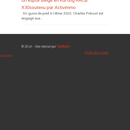
Un espoir Belge en Karting RACB
X30soutenu par Activimmo
En guise de pied à l’étrier 2015, Charles Prévost est
engagé aux...
© 2014 - Site réalisé par
Graficart
Haut de page
Logout