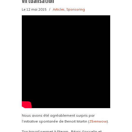
virtualisation
Le 12 mai 2015
/
Articles
,
Sponsoring
Nous avons été agréablement surpris par
l’initiative spontanée de Benoit Martin (
Zbenwow
).
Ton travail permet à Fteam , Régis Gosselin et