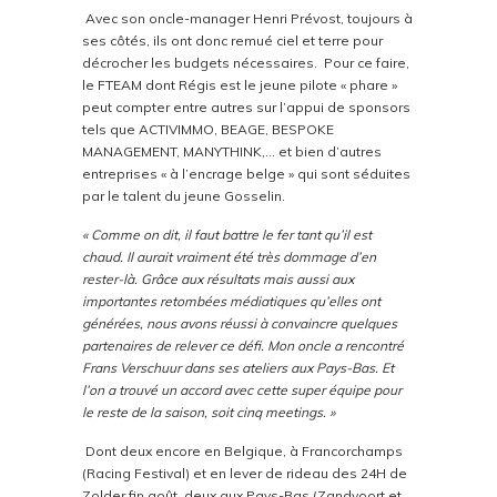
Avec son oncle-manager Henri Prévost, toujours à
ses côtés, ils ont donc remué ciel et terre pour
décrocher les budgets nécessaires. Pour ce faire,
le FTEAM dont Régis est le jeune pilote « phare »
peut compter entre autres sur l’appui de sponsors
tels que ACTIVIMMO, BEAGE, BESPOKE
MANAGEMENT, MANYTHINK,… et bien d’autres
entreprises « à l’encrage belge » qui sont séduites
par le talent du jeune Gosselin.
« Comme on dit, il faut battre le fer tant qu’il est
chaud. Il aurait vraiment été très dommage d’en
rester-là. Grâce aux résultats mais aussi aux
importantes retombées médiatiques qu’elles ont
générées, nous avons réussi à convaincre quelques
partenaires de relever ce défi. Mon oncle a rencontré
Frans Verschuur dans ses ateliers aux Pays-Bas. Et
l’on a trouvé un accord avec cette super équipe pour
le reste de la saison, soit cinq meetings. »
Dont deux encore en Belgique, à Francorchamps
(Racing Festival) et en lever de rideau des 24H de
Zolder fin août, deux aux Pays-Bas (Zandvoort et