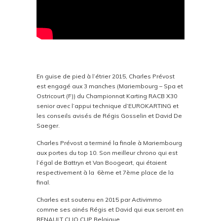
En guise de pied à l’étrier 2015, Charles Prévost
est engagé aux 3 manches (Mariembourg – Spa et
Ostricourt (F)) du Championnat Karting RACB X30
senior avec l’appui technique d’EUROKARTING et
les conseils avisés de Régis Gosselin et David De
Saeger.
Charles Prévost a terminé la finale à Mariembourg
aux portes du top 10. Son meilleur chrono qui est
l’égal de Battryn et Van Boogeart, qui étaient
respectivement à la 6ème et 7ème place de la
final.
Charles est soutenu en 2015 par Activimmo
comme ses ainés Régis et David qui eux seront en
RENAULT CLIO CUP Belgique.