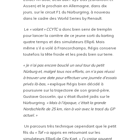
Assen) et le prochain en Allemagne, dans dix
jours, sur le circuit F1 du Nürburgring, à nouveau
dans le cadre des World Series by Renault.
Le
« volant » CCYTC
a donc bien servi de tremplin
pour lancer la carrière de ce jeune sorti du karting
quatre temps et des simulateurs Ellip6. Mais
même s’il a volé à Francorchamps, Régis conserve
toutefois la tête froide et les pieds bien sur terre.
« Je n’ai pas encore bouclé un seul tour du petit
Nürburg et, malgré tous nos efforts, on n’a pas réussi
à trouver une date pour effectuer une journée d’essais
privés là-bas, »
explique Régis bien décidé à
poursuivre sur la trajectoire de son grand-père,
Gustave Gosselin, qui s’était illustré jadis sur le
Nürburgring.
« Mais à l’époque, c’était la grande
Nordschleife de 25 km, rien à voir avec le tracé du GP
actuel. »
Un parcours très technique cependant que le petit
fils du
« Taf »
a appris en retournant sur les
simulateurs Ellip6 de City Kart. «
J’y croise souvent