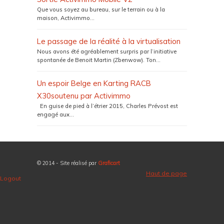
Que vous soyez au bureau, sur le terrain ou à la
maison, Activimmo...
Le passage de la réalité à la virtualisation
Nous avons été agréablement surpris par l’initiative
spontanée de Benoit Martin (Zbenwow). Ton...
Un espoir Belge en Karting RACB
X30soutenu par Activimmo
En guise de pied à l’étrier 2015, Charles Prévost est
engagé aux...
© 2014 - Site réalisé par
Graficart
Haut de page
Logout