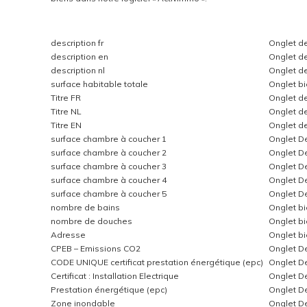
description fr
Onglet de
description en
Onglet de
description nl
Onglet de
surface habitable totale
Onglet b
Titre FR
Onglet de
Titre NL
Onglet de
Titre EN
Onglet de
surface chambre à coucher 1
Onglet Dé
surface chambre à coucher 2
Onglet Dé
surface chambre à coucher 3
Onglet Dé
surface chambre à coucher 4
Onglet Dé
surface chambre à coucher 5
Onglet Dé
nombre de bains
Onglet b
nombre de douches
Onglet b
Adresse
Onglet b
CPEB – Emissions CO2
Onglet Dé
CODE UNIQUE certificat prestation énergétique (epc)
Onglet Dé
Certificat : Installation Electrique
Onglet Dé
Prestation énergétique (epc)
Onglet Dé
Zone inondable
Onglet Dé