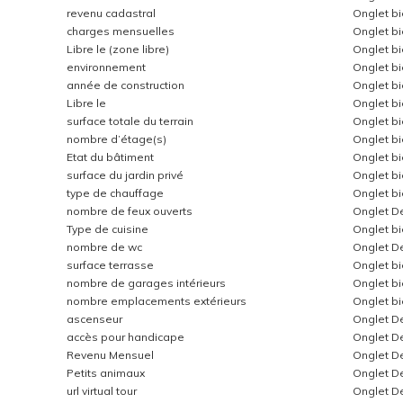
revenu cadastral
Onglet b
charges mensuelles
Onglet b
Libre le (zone libre)
Onglet b
environnement
Onglet b
année de construction
Onglet b
Libre le
Onglet b
surface totale du terrain
Onglet b
nombre d’étage(s)
Onglet b
Etat du bâtiment
Onglet b
surface du jardin privé
Onglet b
type de chauffage
Onglet b
nombre de feux ouverts
Onglet Dé
Type de cuisine
Onglet b
nombre de wc
Onglet Dé
surface terrasse
Onglet b
nombre de garages intérieurs
Onglet b
nombre emplacements extérieurs
Onglet b
ascenseur
Onglet Dé
accès pour handicape
Onglet Dé
Revenu Mensuel
Onglet Dé
Petits animaux
Onglet Dé
url virtual tour
Onglet Dé