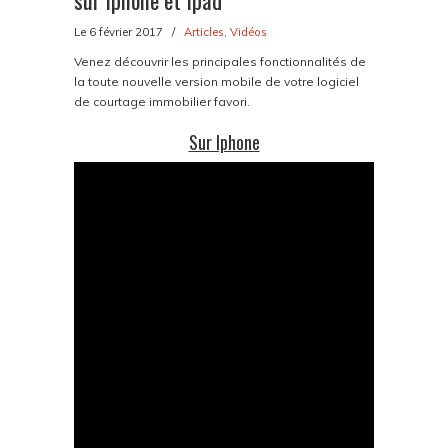
sur Iphone et Ipad
Le 6 février 2017
/
Articles
,
Vidéos
Venez découvrir les principales fonctionnalités de
la toute nouvelle version mobile de votre logiciel
de courtage immobilier favori.
Sur Iphone