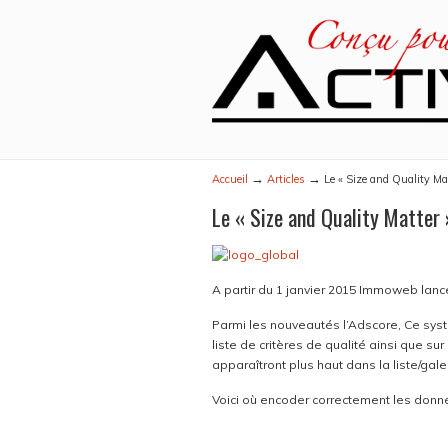
→
→
Accueil
Articles
Le « Size and Quality M
Le « Size and Quality Matter
A partir du 1 janvier 2015 Immoweb lanc
Parmi les nouveautés l’Adscore, Ce sys
liste de critères de qualité ainsi que s
apparaîtront plus haut dans la liste/gale
Voici où encoder correctement les donnée