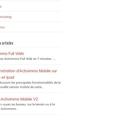
s
nsoring
éos
s articles
immo Full Web
ez Activimmo Full Web en 7 minutes…...
tration d’Activimmo Mobile sur
 et Ipad
couvrir les principales fonctionnalités de la
uvelle version mobile de votre...
e Activimmo Mobile V2
 soyez au bureau, sur le terrain ou à la
 Activimmo...