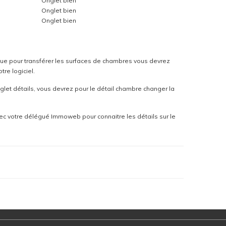
Onglet bien
Onglet bien
Onglet bien
t que pour transférer les surfaces de chambres vous devrez
re logiciel.
let détails, vous devrez pour le détail chambre changer la
ec votre délégué Immoweb pour connaitre les détails sur le