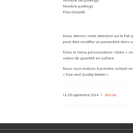
Nombre de parkings
Nombre parkings
Plan Detaillé
Nous attirons votre attention sur le fai
peut-être modifier un paramètre dans vot
Dans le menu personnaliser->bien-> ong
valeur de quantité en surface.
Nous vous invitons à prendre contact av
« Size and Quality Matter »
Le 29 septembre 2014
/
Articles