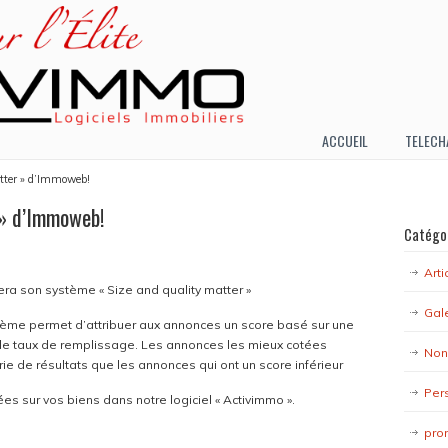
ACCUEIL
TELECH
atter » d’Immoweb!
 » d’Immoweb!
Catégo
Arti
era son système « Size and quality matter »
Gal
tème permet d’attribuer aux annonces un score basé sur une
ur le taux de remplissage. Les annonces les mieux cotées
Non
rie de résultats que les annonces qui ont un score inférieur
Per
s sur vos biens dans notre logiciel « Activimmo ».
pro