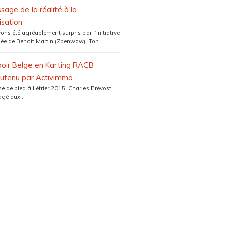
sage de la réalité à la
isation
ns été agréablement surpris par l’initiative
ée de Benoit Martin (Zbenwow). Ton...
poir Belge en Karting RACB
utenu par Activimmo
 de pied à l’étrier 2015, Charles Prévost
gé aux...