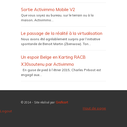
Sortie Activimmo Mobile V2
Que vous soyez au bureau, sur le terrain ou à la
maison, Activimmo...
Le passage de la réalité à la virtualisation
Nous avons été agréablement surpris par l’initiative
spontanée de Benoit Martin (Zbenwow). Ton...
Un espoir Belge en Karting RACB
X30soutenu par Activimmo
En guise de pied à l’étrier 2015, Charles Prévost est
engagé aux...
© 2014 - Site réalisé par
Graficart
Haut de page
Logout