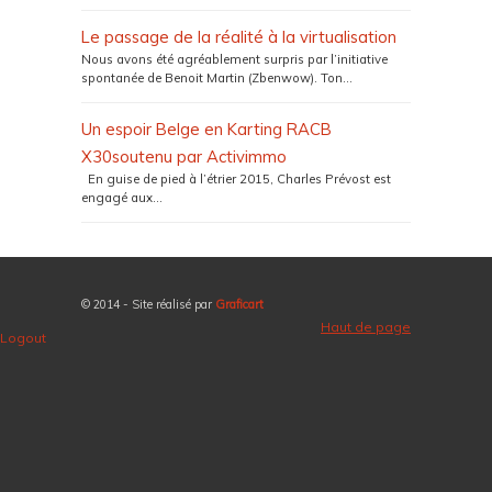
Le passage de la réalité à la virtualisation
Nous avons été agréablement surpris par l’initiative
spontanée de Benoit Martin (Zbenwow). Ton...
Un espoir Belge en Karting RACB
X30soutenu par Activimmo
En guise de pied à l’étrier 2015, Charles Prévost est
engagé aux...
© 2014 - Site réalisé par
Graficart
Haut de page
Logout