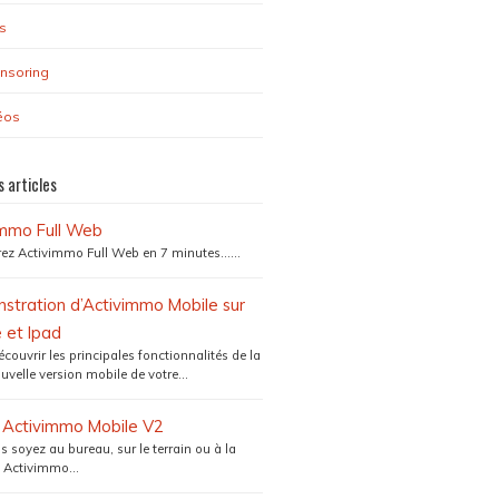
s
nsoring
éos
s articles
immo Full Web
ez Activimmo Full Web en 7 minutes…...
tration d’Activimmo Mobile sur
 et Ipad
couvrir les principales fonctionnalités de la
uvelle version mobile de votre...
e Activimmo Mobile V2
 soyez au bureau, sur le terrain ou à la
 Activimmo...