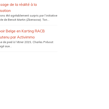
sage de la réalité à la
isation
ns été agréablement surpris par l’initiative
ée de Benoit Martin (Zbenwow). Ton...
poir Belge en Karting RACB
utenu par Activimmo
 de pied à l’étrier 2015, Charles Prévost
gé aux...