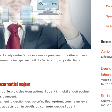
Pub
Spo
Vid
Dernier
Activ
er doit répondre à des exigences précises pour être efficace :
Découvr
ent ainsi qu’une facilité d’utilisation, en particulier en
Démons
Iphone
Venez dé
oncurrentiel majeur
toute no
par le biais des transactions, l’agent immobilier doit évoluer
Sorti
s avancent.
Que vous
lement la gestion des portefeuilles, opérant comme un levier
maison,
 aspects administratifs ou commerciaux de l’agent