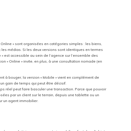
« Online » sont organisées en catégories simples : les biens,
t les médias. Si les deux versions sont identiques en termes
e » est accessible au sein de l’agence sur l’ensemble des
ion « Online » invite, en plus, à une consultation nomade (en
t à bouger, la version « Mobile » vient en complément de
n gain de temps qui peut être décisif.
ps réel peut faire basculer une transaction. Parce que pouvoir
s par un client sur le terrain, depuis une tablette ou un
r un agent immobilier.