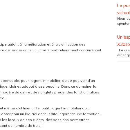
Le pas
virtual
Nous avo
spontan
Un es
X30so
icipe autant à l’amélioration et à la clarification des
ce de leader dans un univers particulièrement concurrentiel.
En guise
est enga
dispensable, pour l’agent immobilier, de se pourvoir d’un
ique, clair et adapté à ses besoins. Dans ce domaine, la
modèle du genre : des onglets précis, des fonctionnalités
rée.
t même d’utiliser un tel outil, l’agent immobilier doit
opter pour un logiciel dont l’éditeur garantit une formation.
 les locaux de ses clients, des sessions permettant
sont au nombre de trois :