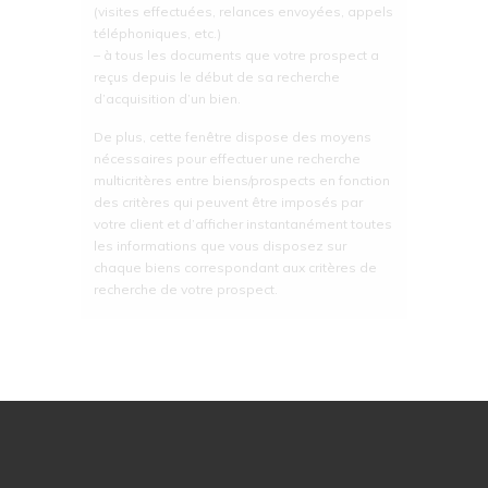
(visites effectuées, relances envoyées, appels
téléphoniques, etc.)
– à tous les documents que votre prospect a
reçus depuis le début de sa recherche
d’acquisition d’un bien.
De plus, cette fenêtre dispose des moyens
nécessaires pour effectuer une recherche
multicritères entre biens/prospects en fonction
des critères qui peuvent être imposés par
votre client et d’afficher instantanément toutes
les informations que vous disposez sur
chaque biens correspondant aux critères de
recherche de votre prospect.